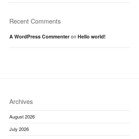
Recent Comments
A WordPress Commenter
on
Hello world!
Archives
August 2026
July 2026