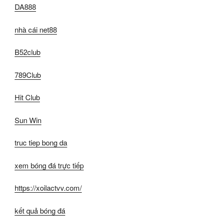
DA888
nhà cái net88
B52club
789Club
Hit Club
Sun Win
truc tiep bong da
xem bóng đá trực tiếp
https://xoilactvv.com/
kết quả bóng đá