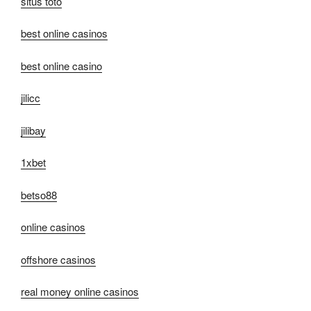
situs toto
best online casinos
best online casino
jilicc
jilibay
1xbet
betso88
online casinos
offshore casinos
real money online casinos