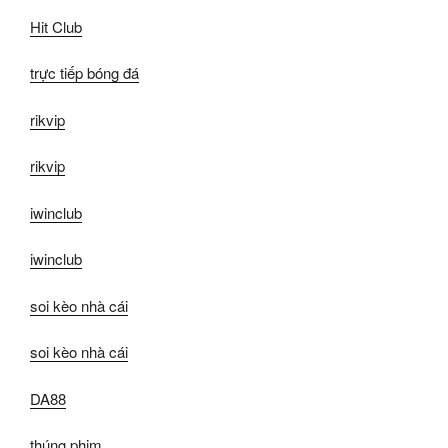
Hit Club
trực tiếp bóng đá
rikvip
rikvip
iwinclub
iwinclub
soi kèo nhà cái
soi kèo nhà cái
DA88
thúng phim