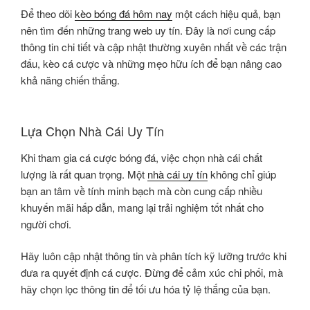
Để theo dõi
kèo bóng đá hôm nay
một cách hiệu quả, bạn
nên tìm đến những trang web uy tín. Đây là nơi cung cấp
thông tin chi tiết và cập nhật thường xuyên nhất về các trận
đấu, kèo cá cược và những mẹo hữu ích để bạn nâng cao
khả năng chiến thắng.
Lựa Chọn Nhà Cái Uy Tín
Khi tham gia cá cược bóng đá, việc chọn nhà cái chất
lượng là rất quan trọng. Một
nhà cái uy tín
không chỉ giúp
bạn an tâm về tính minh bạch mà còn cung cấp nhiều
khuyến mãi hấp dẫn, mang lại trải nghiệm tốt nhất cho
người chơi.
Hãy luôn cập nhật thông tin và phân tích kỹ lưỡng trước khi
đưa ra quyết định cá cược. Đừng để cảm xúc chi phối, mà
hãy chọn lọc thông tin để tối ưu hóa tỷ lệ thắng của bạn.