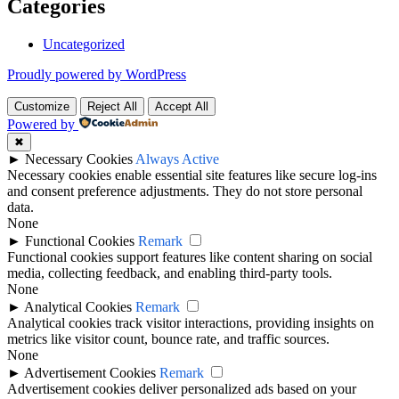
Categories
Uncategorized
Proudly powered by WordPress
Customize
Reject All
Accept All
Powered by
✖
►
Necessary Cookies
Always Active
Necessary cookies enable essential site features like secure log-ins
and consent preference adjustments. They do not store personal
data.
None
►
Functional Cookies
Remark
Functional cookies support features like content sharing on social
media, collecting feedback, and enabling third-party tools.
None
►
Analytical Cookies
Remark
Analytical cookies track visitor interactions, providing insights on
metrics like visitor count, bounce rate, and traffic sources.
None
►
Advertisement Cookies
Remark
Advertisement cookies deliver personalized ads based on your