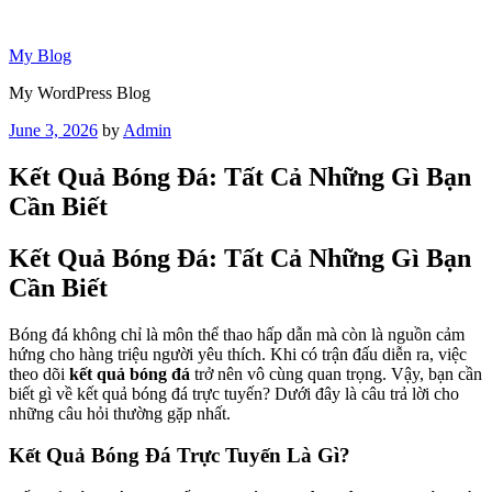
Skip
to
My Blog
content
My WordPress Blog
Posted
June 3, 2026
by
Admin
on
Kết Quả Bóng Đá: Tất Cả Những Gì Bạn
Cần Biết
Kết Quả Bóng Đá: Tất Cả Những Gì Bạn
Cần Biết
Bóng đá không chỉ là môn thể thao hấp dẫn mà còn là nguồn cảm
hứng cho hàng triệu người yêu thích. Khi có trận đấu diễn ra, việc
theo dõi
kết quả bóng đá
trở nên vô cùng quan trọng. Vậy, bạn cần
biết gì về kết quả bóng đá trực tuyến? Dưới đây là câu trả lời cho
những câu hỏi thường gặp nhất.
Kết Quả Bóng Đá Trực Tuyến Là Gì?