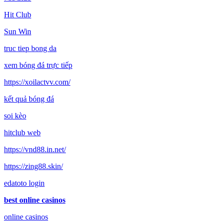
Hit Club
Sun Win
truc tiep bong da
xem bóng đá trực tiếp
https://xoilactvv.com/
kết quả bóng đá
soi kèo
hitclub web
https://vnd88.in.net/
https://zing88.skin/
edatoto login
best online casinos
online casinos